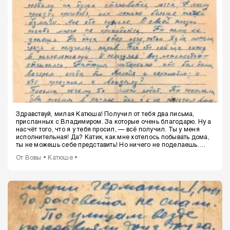
Здравствуй, милая Катюша!
Получил от тебя два письма,
присланных с Владимиром. За которые очень благодарю. Ну а
насчёт того, что я у тебя просил, — всё получил. Ты у меня
исполнительная! Да? Катик, как мне хотелось побывать дома,
ты не можешь себе представить! Но ничего не поделаешь.
Жду опять случая, чтобы попасть домой. Возможно, во второй
От Вовы • Катюше •
половине месяца попаду в город. Я знаю, что ты меня ждёшь,
и только от этого на душе становится легче. К моему приезду
приготовь как можно больше писчей бумаги. Мне это нужно. О
своей жизни писать много не приходится. Ты сама её знаешь.
На днях стёр ногу, потом туда попала грязь, и получился
нарыв. Так что сейчас сижу в расположении и, пользуясь
возможностью, отсыпаюсь. Письма почему-то плохо ходят. Ты
посылала два письма в разные дни, а я их получил вместе.
Катюша, не затрудняй себя на огороде, как можно больше