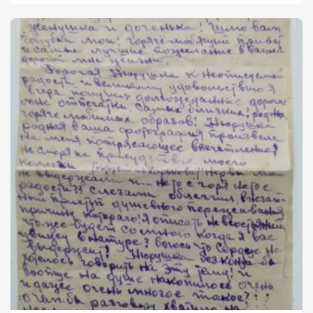
свист пуль и снарядов означал Великую Победу.
Итак, с
Победой!
Василий