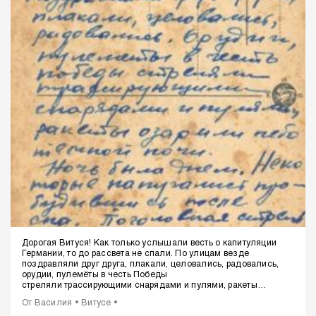
старайся отдыхать. Поцелуй за меня маму. Крепко целую.
Твой
Вова
Дорогая Витуся!
Как только услышали весть о капитуляции
Германии, то до рассвета не спали. По улицам везде
поздравляли друг друга, плакали, целовались, радовались,
орудии, пулемёты в честь Победы
стреляли трассирующими снарядами и пулями, ракеты
озаряли небо тёмной ночи. Ночь была днём, некоторые
От Василия • Витусе •
напугались, пробудившись после сна. Поголовная стрельба,