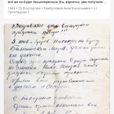
всё же не будет безынтересным. Вы, вероятно, уже получили
извещение о гибели вашего мужа на фронте, в летних
1944 • От Восторгова • Камбуловой Анне Васильевне • ст.
наступательных боях, в этом письме я постараюсь изложить,
Прохладная •
как всё это произошло, так как всё было на моих глазах.
Ваш
муж, Камбулов Степан Иванович, в звании лейтенанта
командовал 8-й стрелковой ротой 3-го мотострелкового бат-на,
52-й механизированной бригадой. В этой же роте я был
парторгом, так что мы очень близко знали друг друга. 14 июля
1943 года наша часть выехала из лагерей, чтобы принять
участие в наступлении нашей армии под Орлом. 20 июля в 30
км от Орла наша рота шла в авангарде бригады. Машина, в
которой ехали командир батальона, командир 8-й роты, ваш
муж, я, как парторг роты, командир пулемётного взвода и
пулемётный взвод в полном составе. Командир б-на и ваш муж
находились в кабине вместе с шофёром (неразборчиво) ком.
батальона и вашего мужа стояли на подножках, я, ком. пулем.
взвода и пулемётчики находились в кузове. За нашей
машиной шли остальные машины нашей роты, а за ними весь
батальон. Дело было в 11 часов дня. Когда с пригорочка мы
заметили в лощине на дороге немецкого мотоциклиста и
открыли по нему огонь из пулемётов, мотоциклист начал
удирать, и мы погнали за ним на предельной скорости, и,
выскочив из лощины на следующий пригорочек, налетели на
немецкую миномётную батарею. Немцы нас обстреляли
прямым попаданием. Мина сорвала капот нашей машины,
машина загорелась. Были ранены пять человек пулемётчиков
(неразборчиво) вашего мужа и командир пулемётного взвода,
у которого был перелом обеих ног. Ваш муж был убит. Осколок
мины, в два пальца толщиной, прошёл в голову, чуть повыше
правого уха. Не хотелось расставаться ему с жизнью, он был