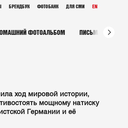
Ы
БРЕНДБУК
ФОТОБАНК
ДЛЯ СМИ
EN
ОМАШНИЙ ФОТОАЛЬБОМ
ПИСЬМА С ФРОНТ
нила ход мировой истории,
отивостоять мощному натиску
стской Германии и её