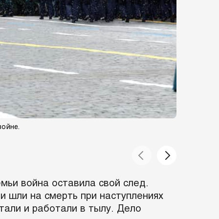
войне.
Военнослу
Александр
мьи война оставила свой след.
 шли на смерть при наступлениях
тали и работали в тылу. Дело