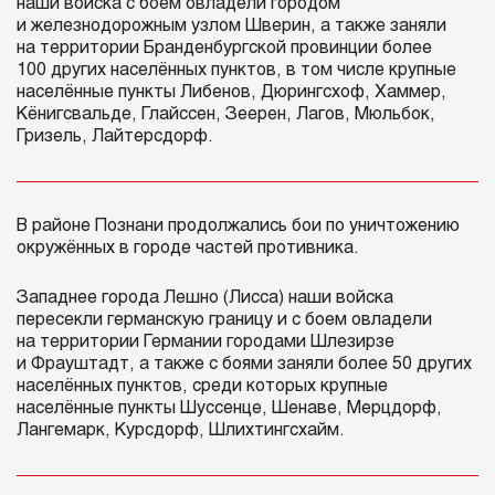
наши войска с боем овладели городом
и железнодорожным узлом Шверин, а также заняли
на территории Бранденбургской провинции более
100 других населённых пунктов, в том числе крупные
населённые пункты Либенов, Дюрингсхоф, Хаммер,
Кёнигсвальде, Глайссен, Зеерен, Лагов, Мюльбок,
Гризель, Лайтерсдорф.
В районе Познани продолжались бои по уничтожению
окружённых в городе частей противника.
Западнее города Лешно (Лисса) наши войска
пересекли германскую границу и с боем овладели
на территории Германии городами Шлезирзе
и Фрауштадт, а также с боями заняли более 50 других
населённых пунктов, среди которых крупные
населённые пункты Шуссенце, Шенаве, Мерцдорф,
Лангемарк, Курсдорф, Шлихтингсхайм.