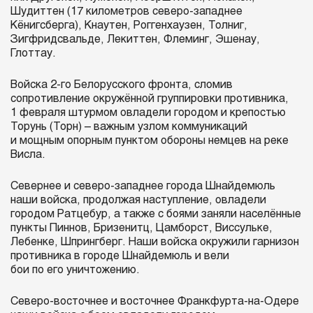
Шудиттен (17 километров северо-западнее
Кёнигсберга), Кнаутен, Роггенхаузен, Толниг,
Зигфридсвальде, Лекиттен, Флеминг, Эшенау,
Глоттау.
Войска 2-го Белорусского фронта, сломив
сопротивление окружённой группировки противника,
1 февраля штурмом овладели городом и крепостью
Торунь (Торн) – важным узлом коммуникаций
и мощным опорным пунктом обороны немцев на реке
Висла.
Севернее и северо-западнее города Шнайдемюль
наши войска, продолжая наступление, овладели
городом Ратцебур, а также с боями заняли населённые
пункты Пиннов, Бризенитц, Цамборст, Виссульке,
Лебенке, Шпрингберг. Наши войска окружили гарнизон
противника в городе Шнайдемюль и вели
бои по его уничтожению.
Северо-восточнее и восточнее Франкфурта-на-Одере