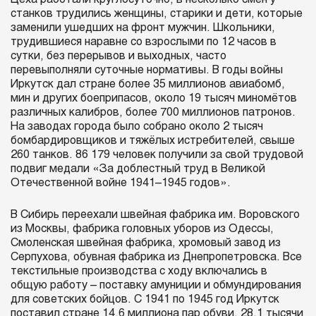
станков трудились женщины, старики и дети, которые
заменили ушедших на фронт мужчин. Школьники,
трудившиеся наравне со взрослыми по 12 часов в
сутки, без перерывов и выходных, часто
перевыполняли суточные нормативы. В годы войны
Иркутск дал стране более 35 миллионов авиабомб,
мин и других боеприпасов, около 19 тысяч миномётов
различных калибров, более 700 миллионов патронов.
На заводах города было собрано около 2 тысяч
бомбардировщиков и тяжёлых истребителей, свыше
260 танков. 86 179 человек получили за свой трудовой
подвиг медали «За доблестный труд в Великой
Отечественной войне 1941–1945 годов».
В Сибирь переехали швейная фабрика им. Воровского
из Москвы, фабрика головных уборов из Одессы,
Смоленская швейная фабрика, хромовый завод из
Серпухова, обувная фабрика из Днепропетровска. Все
текстильные производства с ходу включались в
общую работу – поставку амуниции и обмундирования
для советских бойцов. С 1941 по 1945 год Иркутск
поставил стране 14,6 миллиона пар обуви, 28,1 тысячи