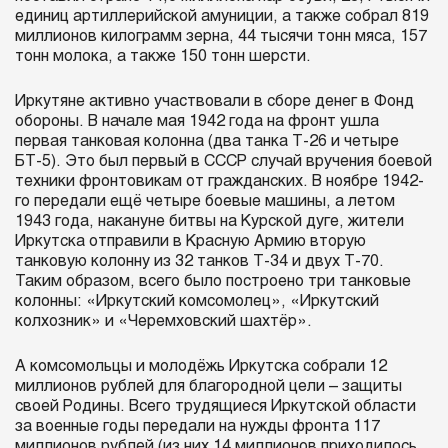
единиц артиллерийской амуниции, а также собрал 819
миллионов килограмм зерна, 44 тысячи тонн мяса, 157
тонн молока, а также 150 тонн шерсти.
Иркутяне активно участвовали в сборе денег в Фонд
обороны. В начале мая 1942 года на фронт ушла
первая танковая колонна (два танка Т-26 и четыре
БТ-5). Это был первый в СССР случай вручения боевой
техники фронтовикам от гражданских. В ноябре 1942-
го передали ещё четыре боевые машины, а летом
1943 года, накануне битвы на Курской дуге, жители
Иркутска отправили в Красную Армию вторую
танковую колонну из 32 танков Т-34 и двух Т-70.
Таким образом, всего было построено три танковые
колонны: «Иркутский комсомолец», «Иркутский
колхозник» и «Черемховский шахтёр».
А комсомольцы и молодёжь Иркутска собрали 12
миллионов рублей для благородной цели – защиты
своей Родины. Всего трудящиеся Иркутской области
за военные годы передали на нужды фронта 117
миллионов рублей (из них 14 миллионов приходилось