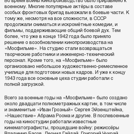
Во время войны кинопроизводство было приравнено к
военному. Многие популярные актёры в составе
особых фронтовых бригад выезжали в боевые части. К
тому же, несмотря на все сложности, в СССР
продолжали сниматься и искромётные комедии, и
фильмы, поддерживающие общий боевой дух. Тем
более, что уже в конце 1942 года было приняло
решение о возобновлении кинопроизводства на
«Мосфильме». На студию стали возвращаться
творческие работники и инженерно-технический
персонал. Кроме того, на «Мосфильме» было
организовано небольшое художественно-ремесленное
училище для подготовки новых кадров. И уже к концу
1943 года все основные цеха студии работали с
полной загрузкой.
Всего за военные годы на «Мосфильме» было создано
около двадцати полнометражных картин, в том числе
и знаменитые «Иван Грозный» Сергея Эйзенштейна,
«Нашествие» Абрама Роома и другие. В послевоенные
годы на киностудии работали известные
кинематографисты, прошедшие войну: режиссёры
Владимир Басов, Леонид Гайдай, Григорий Чухрай,