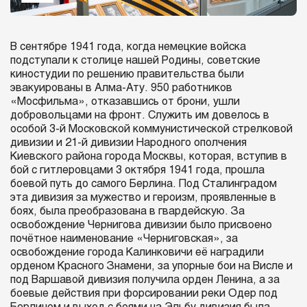
В сентябре 1941 года, когда немецкие войска
подступали к столице нашей Родины, советские
киностудии по решению правительства были
эвакуированы в Алма-Ату. 950 работников
«Мосфильма», отказавшись от брони, ушли
добровольцами на фронт. Служить им довелось в
особой 3-й Московской коммунистической стрелковой
дивизии и 21-й дивизии Народного ополчения
Киевского района города Москвы, которая, вступив в
бой с гитлеровцами 3 октября 1941 года, прошла
боевой путь до самого Берлина. Под Сталинградом
эта дивизия за мужество и героизм, проявленные в
боях, была преобразована в гвардейскую. За
освобождение Чернигова дивизии было присвоено
почётное наименование «Черниговская», за
освобождение города Калинковичи её наградили
орденом Красного Знамени, за упорные бои на Висле и
под Варшавой дивизия получила орден Ленина, а за
боевые действия при форсировании реки Одер под