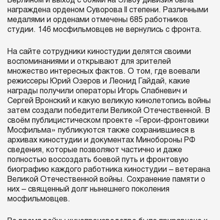
Берлином и выход с боями на Эльбу дивизия была
награждена орденом Суворова II степени. Различными
медалями и орденами отмечены 685 работников
студии. 146 мосфильмовцев не вернулись с фронта.
На сайте сотрудники киностудии делятся своими
воспоминаниями и открывают для зрителей
множество интересных фактов. О том, где воевали
режиссеры Юрий Озеров и Леонид Гайдай, какие
награды получили операторы Игорь Слабневич и
Сергей Вронский и какую великую кинолетопись войны
затем создали победители Великой Отечественной. В
своём публицистическом проекте «Герои-фронтовики
Мосфильма» публикуются также сохранившиеся в
архивах киностудии и документах Минобороны РФ
сведения, которые позволяют частично и даже
полностью воссоздать боевой путь и фронтовую
биографию каждого работника киностудии – ветерана
Великой Отечественной войны. Сохранение памяти о
них – священный долг нынешнего поколения
мосфильмовцев.