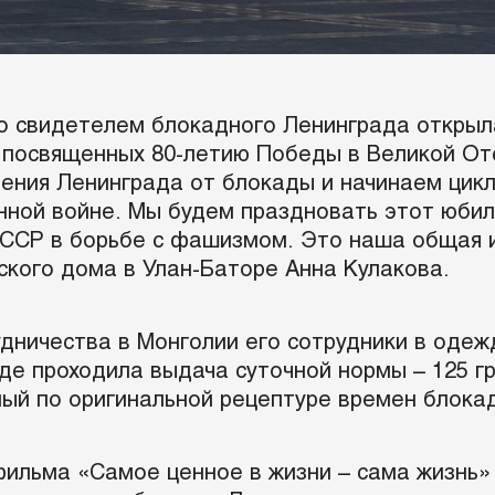
со свидетелем блокадного Ленинграда открыл
, посвященных 80-летию Победы в Великой От
ения Ленинграда от блокады и начинаем цикл
ной войне. Мы будем праздновать этот юбиле
ССР в борьбе с фашизмом. Это наша общая и
ского дома в Улан-Баторе Анна Кулакова.
дничества в Монголии его сотрудники в оде
аде проходила выдача суточной нормы – 125 
ный по оригинальной рецептуре времен блока
ильма «Самое ценное в жизни – сама жизнь» 