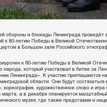
ей обороны и блокады Ленинграда проведёт 
ый к 80-летию Победы в Великой Отечественн
нцертом в Большом зале Российского этнограф
риурочен к 80-летию Победы в Великой Отече
 народа, который участвовал в битве за Лен
нии Ленинграда». К участию приглашаются н
инградской области. Они будут состязаться в
, хореография, художественное слово и игра
5 марта, а в декабре планируется масштабны
ического музея, где также представим и нац