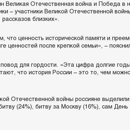
иян Великая Отечественная война и Победа в 
ики – участники Великой Отечественной войн
 рассказов близких».
м, что ценность исторической памяти и прее
ге ценностей после крепкой семьи», – поясни
 повод для гордости. «Эта цифра долгие год
ают, что история России – это то, чем можно
кой Отечественной войны россияне выделили 
битву (24%), битву за Москву (16%), сам День