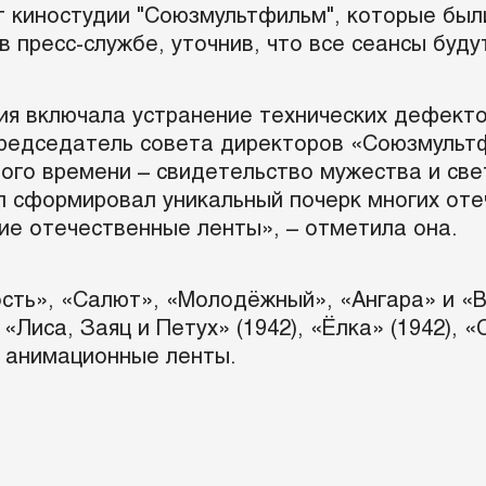
 киностудии "Союзмультфильм", которые был
в пресс-службе, уточнив, что все сеансы буд
ия включала устранение технических дефекто
 председатель совета директоров «Союзмуль
го времени – свидетельство мужества и свет
п сформировал уникальный почерк многих от
ие отечественные ленты», – отметила она.
сть», «Салют», «Молодёжный», «Ангара» и «В
«Лиса, Заяц и Петух» (1942), «Ёлка» (1942), «
ие анимационные ленты.