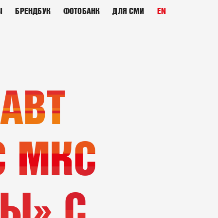
Ы
БРЕНДБУК
ФОТОБАНК
ДЛЯ СМИ
EN
АВТ
С МКС
Ы» С