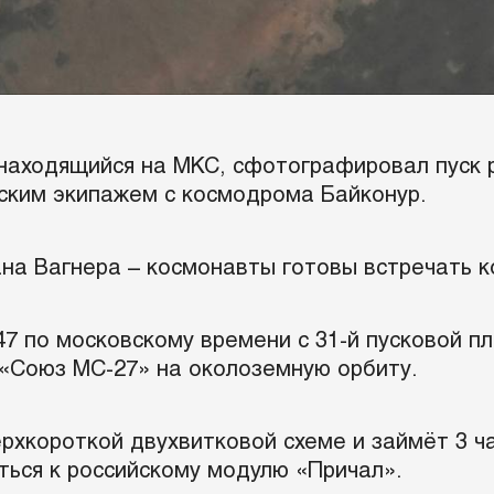
 находящийся на МКС, сфотографировал пуск 
ским экипажем с космодрома Байконур.
на Вагнера – космонавты готовы встречать ко
47 по московскому времени с 31-й пусковой 
 «Союз МС-27» на околоземную орбиту.
рхкороткой двухвитковой схеме и займёт 3 ча
ься к российскому модулю «Причал».