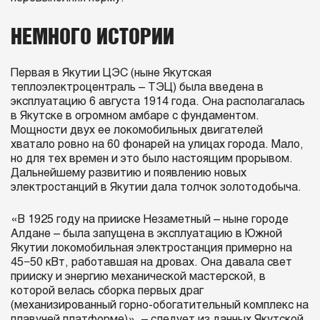
НЕМНОГО ИСТОРИИ
Первая в Якутии ЦЭС (ныне Якутская
теплоэлектроцентраль – ТЭЦ) была введена в
эксплуатацию 6 августа 1914 года. Она располагалась
в Якутске в огромном амбаре с фундаментом.
Мощности двух ее локомобильных двигателей
хватало ровно на 60 фонарей на улицах города. Мало,
но для тех времен и это было настоящим прорывом.
Дальнейшему развитию и появлению новых
электростанций в Якутии дала толчок золотодобыча.
«В 1925 году на прииске Незаметный – ныне городе
Алдане – была запущена в эксплуатацию в Южной
Якутии локомобильная электростанция примерно на
45−50 кВт, работавшая на дровах. Она давала свет
прииску и энергию механической мастерской, в
которой велась сборка первых драг
(механизированный горно-обогатительный комплекс на
плавучей платформе)», – следует из данных Якутской