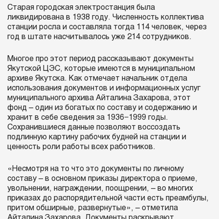
Старая городская электростанция была
ликвидирована в 1938 году. Численность коллектива
станции росла и составляла тогда 114 человек, через
год в штате насчитывалось уже 214 сотрудников.
Многое про этот период рассказывают документы
Якутской ЦЭС, которые имеются в муниципальном
архиве Якутска. Как отмечает начальник отдела
использования документов и информационных услуг
муниципального архива Айталина Захарова, этот
фонд – один из богатых по составу и содержанию и
хранит в себе сведения за 1936−1999 годы.
Сохранившиеся данные позволяют воссоздать
подлинную картину рабочих будней на станции и
ценность роли работы всех работников.
«Несмотря на то что это документы по личному
составу – в основном приказы директора о приеме,
увольнении, награждении, поощрении, – во многих
приказах до распорядительной части есть преамбулы,
притом обширные, развернутые», – отметила
Айталина Захарова. Документы раскрывают