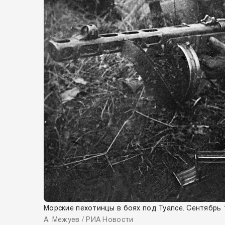
Морские пехотинцы в боях под Туапсе. Сентябрь 
А. Межуев / РИА Новости