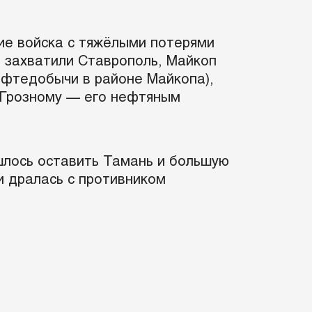
ие войска с тяжёлыми потерями
ы захватили Ставрополь, Майкоп
ефтедобычи в районе Майкопа),
а Грозному — его нефтяным
шлось оставить Тамань и большую
и дралась с противником