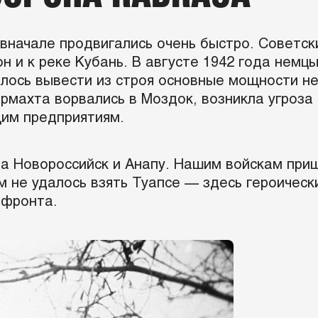
 вначале продвигались очень быстро. Советск
н и к реке Кубань. В августе 1942 года немц
алось вывести из строя основные мощности н
ермахта ворвались в Моздок, возникла угроз
им предприятиям.
 за Новороссийск и Анапу. Нашим войскам при
 не удалось взять Туапсе — здесь героическ
 фронта.