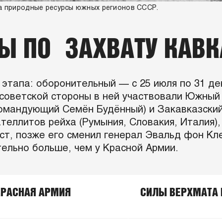
а природные ресурсы южных регионов СССР.
Ы ПО ЗАХВАТУ КАВК
 этапа: оборонительный — с 25 июля по 31 д
 С советской стороны в ней участвовали Южн
командующий Семён Будённый) и Закавказски
теллитов рейха (Румыния, Словакия, Италия)
т, позже его сменил генерал Эвальд фон Клей
ельно больше, чем у Красной Армии.
КРАСНАЯ АРМИЯ
СИЛЫ ВЕРХМАТА 