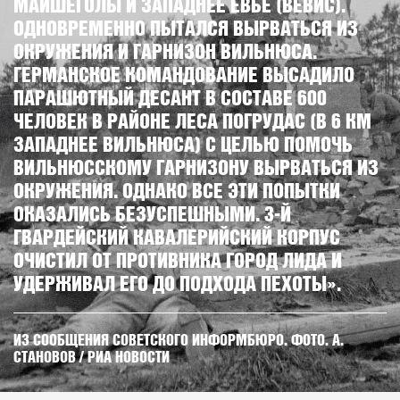
МАЙШЁГОЛЫ И ЗАПАДНЕЕ ЕВЬЕ (ВЕВИС).
ОДНОВРЕМЕННО ПЫТАЛСЯ ВЫРВАТЬСЯ ИЗ
ОКРУЖЕНИЯ И ГАРНИЗОН ВИЛЬНЮСА.
ГЕРМАНСКОЕ КОМАНДОВАНИЕ ВЫСАДИЛО
ПАРАШЮТНЫЙ ДЕСАНТ В СОСТАВЕ 600
ЧЕЛОВЕК В РАЙОНЕ ЛЕСА ПОГРУДАС (В 6 КМ
ЗАПАДНЕЕ ВИЛЬНЮСА) С ЦЕЛЬЮ ПОМОЧЬ
ВИЛЬНЮССКОМУ ГАРНИЗОНУ ВЫРВАТЬСЯ ИЗ
ОКРУЖЕНИЯ. ОДНАКО ВСЕ ЭТИ ПОПЫТКИ
ОКАЗАЛИСЬ БЕЗУСПЕШНЫМИ. 3-Й
ГВАРДЕЙСКИЙ КАВАЛЕРИЙСКИЙ КОРПУС
ОЧИСТИЛ ОТ ПРОТИВНИКА ГОРОД ЛИДА И
УДЕРЖИВАЛ ЕГО ДО ПОДХОДА ПЕХОТЫ».
ИЗ СООБЩЕНИЯ СОВЕТСКОГО ИНФОРМБЮРО. ФОТО. А.
СТАНОВОВ / РИА НОВОСТИ