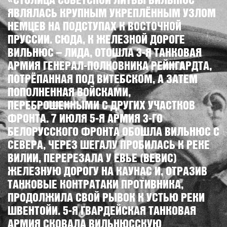
ЯВЛЯЛАСЬ КРУПНЫМ УКРЕПЛЁННЫМ УЗЛОМ
НЕМЦЕВ НА ПОДСТУПАХ К ВОСТОЧНОЙ
ПРУССИИ. СЮДА, К ЖЕЛЕЗНОЙ ДОРОГЕ
ВИЛЬНЮС – ЛИДА, ОТОШЛА 3-Я ТАНКОВАЯ
АРМИЯ ГЕНЕРАЛ-ПОЛКОВНИКА РЕЙНГАРДТА,
ПОТРЁПАННАЯ ПОД ВИТЕБСКОМ, А ЗАТЕМ
ПОПОЛНЕННАЯ ВОЙСКАМИ,
ПЕРЕБРОШЕННЫМИ С ДРУГИХ УЧАСТКОВ
ФРОНТА. 7 ИЮЛЯ 5-Я АРМИЯ 3-ГО
БЕЛОРУССКОГО ФРОНТА ОБОШЛА ВИЛЬНЮС С
СЕВЕРА, ЧЕРЕЗ ШЕГАЛУ ПРОБИЛАСЬ К РЕКЕ
ВИЛИИ, ПЕРЕРЕЗАЛА У ЕВЬЕ (ВЕВИС)
ЖЕЛЕЗНУЮ ДОРОГУ НА КАУНАС И, ОТРАЗИВ
ТАНКОВЫЕ КОНТРАТАКИ ПРОТИВНИКА,
ПРОДОЛЖИЛА СВОЙ РЫВОК К УСТЬЮ РЕКИ
ШВЕНТОЙИ. 5-Я ГВАРДЕЙСКАЯ ТАНКОВАЯ
АРМИЯ СКОВАЛА ВИЛЬНЮССКУЮ