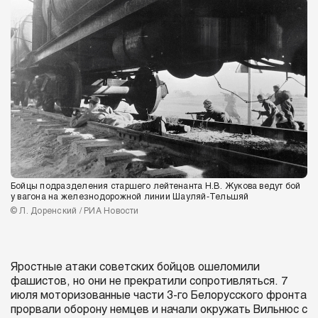
Бойцы подразделения старшего лейтенанта Н.В. Жукова ведут бой
у вагона на железнодорожной линии Шауляй-Тельшяй
© Л. Доренский / РИА Новости
Яростные атаки советских бойцов ошеломили
фашистов, но они не прекратили сопротивляться. 7
июля моторизованные части 3-го Белорусского фронта
прорвали оборону немцев и начали окружать Вильнюс с