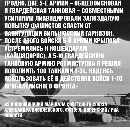
ГРОДНО. ДВЕ 5-Е АРМИИ – ОБЩЕВОЙСКОВАЯ
И ГВАРДЕЙСКАЯ ТАНКОВАЯ – СОВМЕСТНЫМИ
УСИЛИЯМИ ЛИКВИДИРОВАЛИ ЗАПОЗДАЛУЮ
ПОПЫТКУ ФАШИСТОВ СПАСТИ ОТ
КАПИТУЛЯЦИИ ВИЛЬНЮССКИЙ ГАРНИЗОН.
ПОСЛЕ ЭТОГО ВОЙСКА 5-Й АРМИИ КРЫЛОВА
УСТРЕМИЛИСЬ К КОШЕЙДАРАМ
(КАЙШЯДОРИС), А 5-Ю ГВАРДЕЙСКУЮ
ТАНКОВУЮ АРМИЮ РОТМИСТРОВА Я РЕШИЛ
ПОПОЛНИТЬ 100 ТАНКАМИ Т-34, НАДЕЯСЬ
ИСПОЛЬЗОВАТЬ ЕЁ В ДЕЙСТВИЯХ ВОЙСК 1-ГО
ПРИБАЛТИЙСКОГО ФРОНТА»
ИЗ ВОСПОМИНАНИЙ МАРШАЛА СОВЕТСКОГО СОЮЗА
АЛЕКСАНДРА ВАСИЛЕВСКОГО. ФОТО: Л. ДОРЕНСКИЙ / РИА
НОВОСТИ