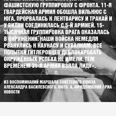
ФАШИСТСКУЮ ГРУППИРОВКУ С ФРОНТА. 11-Я
ГВАРДЕЙСКАЯ АРМИЯ ОБОШЛА ВИЛЬНЮС С
ЮГА, ПРОРВАЛАСЬ К ЛЕНТВАРИСУ И ТРАКАЙ И
У ВИЛИИ СОЕДИНИЛАСЬ С 5-Й АРМИЕЙ. 15-
ТЫСЯЧНАЯ ГРУППИРОВКА ВРАГА ОКАЗАЛАСЬ
В ОКРУЖЕНИИ. НАШИ ВОЙСКА НЕМЕДЛЯ
РВАНУЛИСЬ К КАУНАСУ И СУВАЛКАМ. ВСЕ
ПОПЫТКИ ГИТЛЕРОВЦЕВ ДЕБЛОКИРОВАТЬ
ОКРУЖЁННЫХ УСПЕХА НЕ ИМЕЛИ. ТЕМ
ВРЕМЕНЕМ 31-Я АРМИЯ ВЗЯЛА ЛИДУ».
ИЗ ВОСПОМИНАНИЙ МАРШАЛА СОВЕТСКОГО СОЮЗА
АЛЕКСАНДРА ВАСИЛЕВСКОГО. ФОТО. А. ФРИДЛЯНСКИЙ / РИА
НОВОСТИ