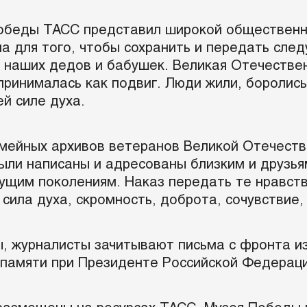
обеды ТАСС представил широкой общественно
а для того, чтобы сохранить и передать сле
 наших дедов и бабушек. Великая Отечествен
принималась как подвиг. Люди жили, боролись
й силе духа.
емейных архивов ветеранов Великой Отечеств
были написаны и адресованы близким и друзь
дущим поколениям. Наказ передать те нравст
ила духа, скромность, доброта, сочувствие, 
ы, журналисты зачитывают письма с фронта и
 памяти при Президенте Российской Федераци