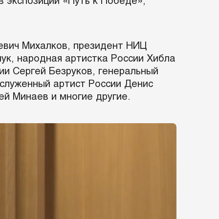
 экспозиции «Путь к Победе»,
еевич Михалков, президент НИЦ
ук, народная артистка России Хибла
ии Сергей Безруков, генеральный
служенный артист России Денис
ей Минаев и многие другие.