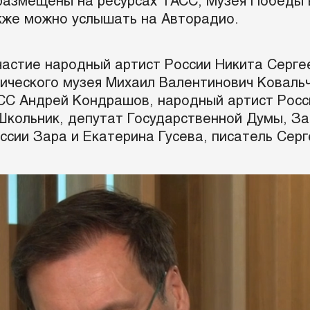
 размещены на ресурсах ТАСС, Музея Победы в
кже можно услышать на Авторадио.
участие народный артист России Никита Серг
нического музея Михаил Валентинович Ковальч
СС Андрей Кондрашов, народный артист Росс
кольник, депутат Государственной Думы, За
сии Зара и Екатерина Гусева, писатель Серг